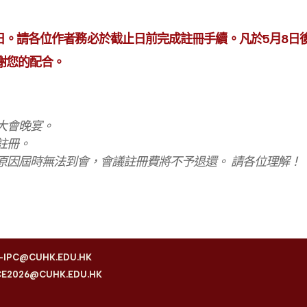
月8日。請各位作者務必於截止日前完成註冊手續。凡於5月8
謝您的配合。
大會晚宴。
註冊。
原因屆時無法到會，會議註冊費將不予退還。 請各位理解！
-IPC@CUHK.EDU.HK
CE2026@CUHK.EDU.HK